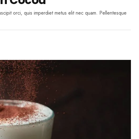
th Cocoa
suscipit orci, quis imperdiet metus elit nec quam. Pellentesque