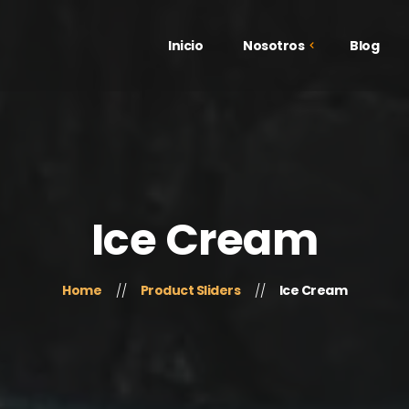
Inicio
Nosotros
Blog
¿Quiénes Somos?
Galería
Testimonios
Ice Cream
Home
Product Sliders
Ice Cream